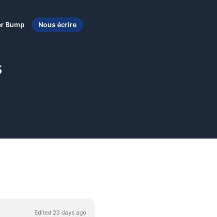
er Bump
Nous écrire
s
Edited 23 days ago