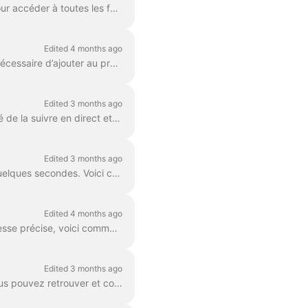
Créer un compte sur l’application Bump est simple et rapide. Suivez ces quelques étapes pour accéder à toutes les fonctionnalités : Map interactive, t...
Edited 4 months ago
Afin de lancer des sessions de charge depuis l’application ou avec votre badge RFID, il est nécessaire d’ajouter au préalable un moyen de paiement. �...
Edited 3 months ago
Le QR code vous permet de lancer une session de charge via l’application, avec la possibilité de la suivre en direct et de la retrouver dans votre his...
Edited 3 months ago
La map interactive vous permet de trouver, visualiser et choisir une borne de recharge en quelques secondes. Voici comment l’utiliser : La map interac...
Edited 4 months ago
Que vous soyez à la recherche d’une borne autour de vous, sur votre itinéraire ou à une adresse précise, voici comment la trouver facilement, en toute...
Edited 3 months ago
Lorsque vous lancez une session de charge avec notre application ou votre badge RFID, vous pouvez retrouver et consulter le détail de cette session di...